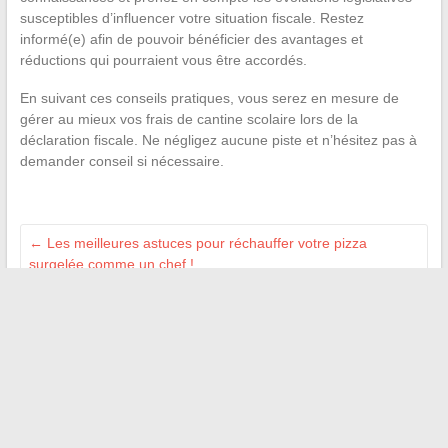
susceptibles d’influencer votre situation fiscale. Restez
informé(e) afin de pouvoir bénéficier des avantages et
réductions qui pourraient vous être accordés.
En suivant ces conseils pratiques, vous serez en mesure de
gérer au mieux vos frais de cantine scolaire lors de la
déclaration fiscale. Ne négligez aucune piste et n’hésitez pas à
demander conseil si nécessaire.
←
Les meilleures astuces pour réchauffer votre pizza
surgelée comme un chef !
Les secrets de Robbie Coltrane : découvrez sa taille, son
poids et l’identité de sa femme !
→
Recherche