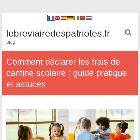
lebreviairedespatriotes.fr
Blog
Comment déclarer les frais de
cantine scolaire : guide pratique
et astuces