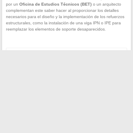
por un
Oficina de Estudios Técnicos (BET)
o un arquitecto
complementan este saber hacer al proporcionar los detalles
necesarios para el diseño y la implementación de los refuerzos
estructurales, como la instalación de una viga IPN o IPE para
reemplazar los elementos de soporte desaparecidos.
←
Comprender la transición del salario bruto de 1645 euros
a 1283,1 euros netos anuales: explicaciones y detalles del
cálculo
Cómo detectar los signos de declive en sus plantas
tropicales: enfoque en la palmera
→
Search