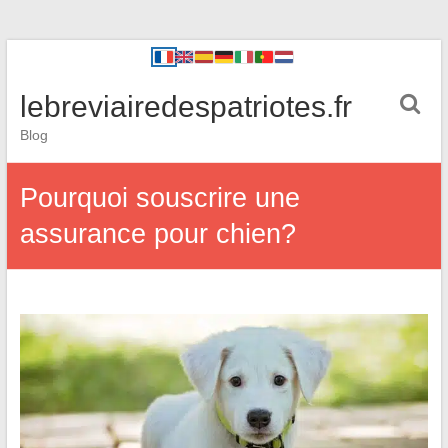
lebreviairedespatriotes.fr
Blog
Pourquoi souscrire une
assurance pour chien?