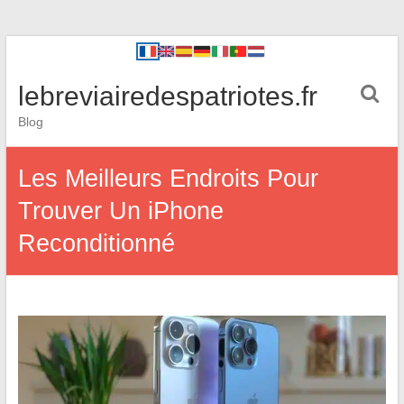
lebreviairedespatriotes.fr
Blog
Les Meilleurs Endroits Pour
Trouver Un iPhone
Reconditionné