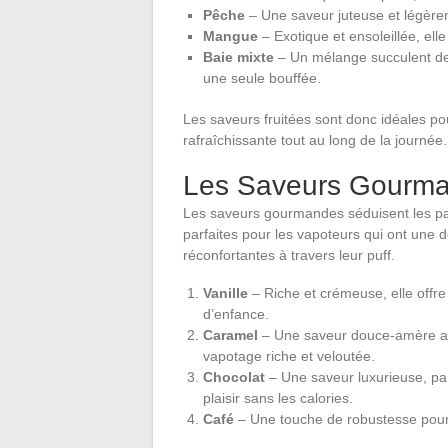
Pêche
– Une saveur juteuse et légèrem
Mangue
– Exotique et ensoleillée, ell
Baie mixte
– Un mélange succulent de p
une seule bouffée.
Les saveurs fruitées sont donc idéales po
rafraîchissante tout au long de la journée.
Les Saveurs Gourma
Les saveurs gourmandes séduisent les papi
parfaites pour les vapoteurs qui ont une 
réconfortantes à travers leur puff.
Vanille
– Riche et crémeuse, elle offr
d’enfance.
Caramel
– Une saveur douce-amère av
vapotage riche et veloutée.
Chocolat
– Une saveur luxurieuse, par
plaisir sans les calories.
Café
– Une touche de robustesse pour