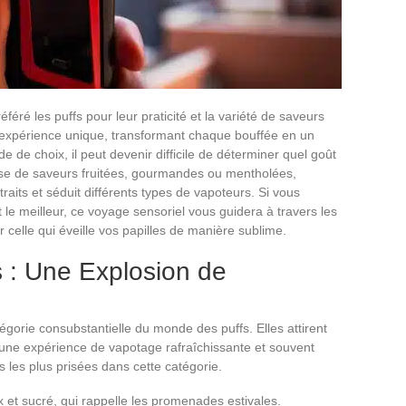
éré les puffs pour leur praticité et la variété de saveurs
 expérience unique, transformant chaque bouffée en un
e de choix, il peut devenir difficile de déterminer quel goût
gisse de saveurs fruitées, gourmandes ou mentholées,
aits et séduit différents types de vapoteurs. Si vous
 le meilleur, ce voyage sensoriel vous guidera à travers les
r celle qui éveille vos papilles de manière sublime.
 : Une Explosion de
égorie consubstantielle du monde des puffs. Elles attirent
nt une expérience de vapotage rafraîchissante et souvent
s les plus prisées dans cette catégorie.
 et sucré, qui rappelle les promenades estivales.